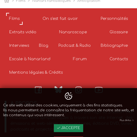
Films
Nanars fantastiques
Anticipation
Films
On s'est fait avoir
Personnalités
Extraits vidéo
Nanaroscope
Glossaire
Interviews
Blog
Podcast & Radio
Bibliographie
Escale à Nanarland
Forum
Contacts
Mentions légales & Crédits
A PROPOS
Ce site web utilise des cookies, uniquement à des fins statistiques.
Ils nous permettent de connaître la fréquentation de notre site web, et
Depuis 2001, l’équipe de Nanarland partage sa passion des
les contenus qui vous intéressent.
mauvais films sympathiques à travers son site Internet, des
Plus d'infos
émissions et web-séries documentaires, éditions DVD, livres,
J'ACCEPTE
podcasts et projections de films.