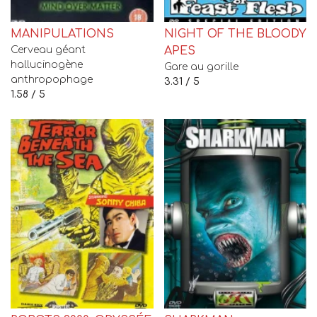
MANIPULATIONS
NIGHT OF THE BLOODY
Cerveau géant
APES
hallucinogène
Gare au gorille
anthropophage
3.31 / 5
1.58 / 5