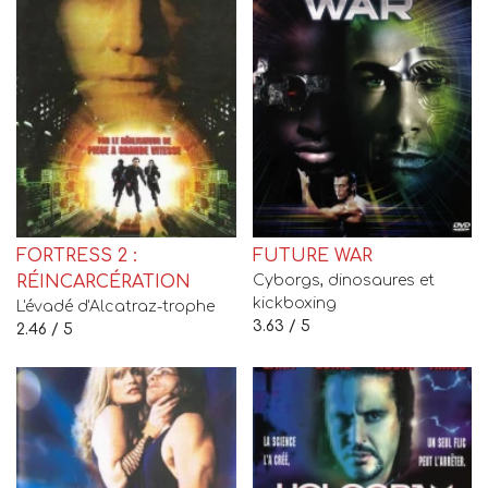
FORTRESS 2 :
FUTURE WAR
RÉINCARCÉRATION
Cyborgs, dinosaures et
kickboxing
L'évadé d'Alcatraz-trophe
3.63 / 5
2.46 / 5