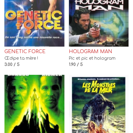
GENETIC FORCE
HOLOGRAM MAN
Œdipe ta mère !
Pic et pic et hologram
3.00 / 5
1.90 / 5