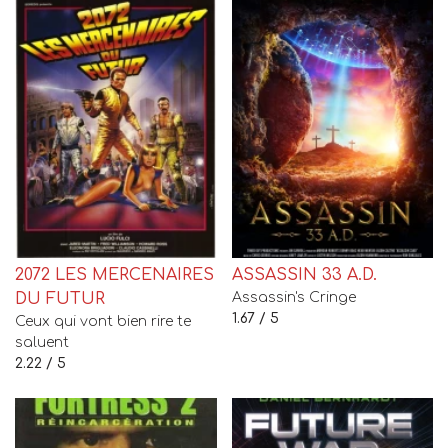
2072 LES MERCENAIRES
ASSASSIN 33 A.D.
DU FUTUR
Assassin's Cringe
1.67 / 5
Ceux qui vont bien rire te
saluent
2.22 / 5