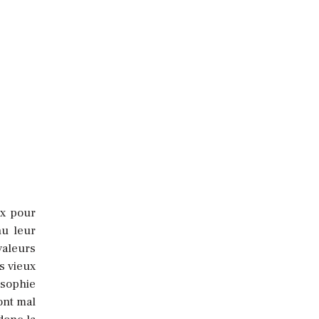
ux pour
nu leur
valeurs
s vieux
osophie
ont mal