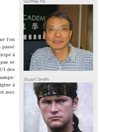
Godfrey Ho
ue l'on
n passé
icipé à
 pas se
2/1 des
hamps-
Stuart Smith
igine à
rt avec