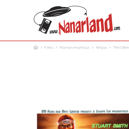
Films
Nanars martiaux
Ninjas
The Ultim