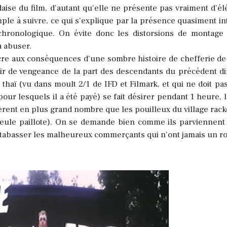
aise du film, d'autant qu'elle ne présente pas vraiment d'é
imple à suivre, ce qui s'explique par la présence quasiment in
chronologique. On évite donc les distorsions de montage
 abuser.
cre aux conséquences d'une sombre histoire de chefferie de 
sir de vengeance de la part des descendants du précédent di
thaï (vu dans moult 2/1 de IFD et Filmark, et qui ne doit pas
pour lesquels il a été payé) se fait désirer pendant 1 heure, l
èrent en plus grand nombre que les pouilleux du village racke
 seule paillote). On se demande bien comme ils parviennent 
à tabasser les malheureux commerçants qui n'ont jamais un r