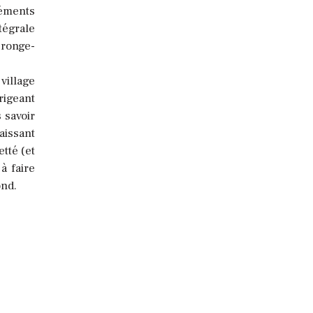
léments
tégrale
 ronge-
village
rigeant
 savoir
aissant
tté (et
à faire
ond.