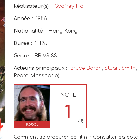
Réalisateur(s) :
Godfrey Ho
Année :
1986
Nationalité :
Hong-Kong
Durée :
1H25
Genre :
BB VS SS
Acteurs principaux :
Bruce Baron
,
Stuart Smith
,
Pedro Massobrio)
NOTE
1
/ 5
Kobal
Comment se procurer ce film ? Consulter sa cote