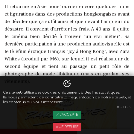
Il retourne en Asie pour tourner encore quelques pubs
et figurations dans des productions hongkongaises avant
de décider que ça suffit ainsi et que devant l’ampleur du
désastre, il convient d’arrêter les frais. A 40 ans, il quitte
le cinéma bien décidé à trouver "un vrai métier". Sa
dernière participation à une production audiovisuelle est
le téléfilm érotique français "Joy à Hong Kong", avec Zara
Whites (produit par M6), sur lequel il est réalisateur de
second équipe et tient au passage un petit rôle de
photographe de mode libidineux (mais en gardant ses
vêtements).
Ce site web utilise des cookies, uniquement à des fins statistiques.
Ils nous permettent de connaître la fréquentation de notre site web, et
les contenus qui vous intéressent.
Plus d'infos
J'ACCEPTE
JE REFUSE