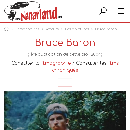
Rech
Personnalités
Acteurs
Les pointures
Bruce Baron
Bruce Baron
(1ère publication de cette bio : 2004)
Consulter la
filmographie
/ Consulter les
films
chroniqués