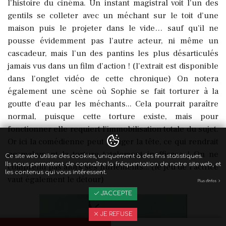
l’histoire du cinéma. Un instant magistral voit l’un des
gentils se colleter avec un méchant sur le toit d’une
maison puis le projeter dans le vide… sauf qu’il ne
pousse évidemment pas l’autre acteur, ni même un
cascadeur, mais l’un des pantins les plus désarticulés
jamais vus dans un film d’action ! (l'extrait est disponible
dans l'onglet vidéo de cette chronique) On notera
également une scène où Sophie se fait torturer à la
goutte d'eau par les méchants... Cela pourrait paraître
normal, puisque cette torture existe, mais pour
fonctionner elle requiert l'immobilisation totale du sujet.
Or ici la comédienne peut bouger la tête, ce qui rendrait
normalement la torture totalement inefficace ! On ne
Ce site web utilise des cookies, uniquement à des fins statistiques.
Ils nous permettent de connaître la fréquentation de notre site web, et
comprend pas alors ses hurlements... (le jeu de l'actrice
les contenus qui vous intéressent.
vaut également le détour)
Plus d'infos
J'ACCEPTE
JE REFUSE