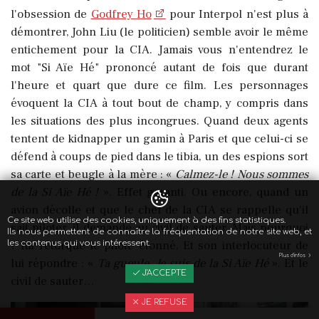
l'obsession de
Godfrey Ho
pour Interpol n'est plus à
démontrer, John Liu (le politicien) semble avoir le même
entichement pour la CIA. Jamais vous n'entendrez le
mot "Si Aïe Hé" prononcé autant de fois que durant
l'heure et quart que dure ce film. Les personnages
évoquent la CIA à tout bout de champ, y compris dans
les situations des plus incongrues. Quand deux agents
tentent de kidnapper un gamin à Paris et que celui-ci se
défend à coups de pied dans le tibia, un des espions sort
sa carte et beugle à la mère : «
Calmez-le ! Nous sommes
de la Si Aïe Hé !
». Effet garanti. Ou encore, quand un
avion décolle et que le chef de la CIA se rappelle qu'il
Ce site web utilise des cookies, uniquement à des fins statistiques.
sait piloter, il demande au civil de sauter. Mais pourquoi
Ils nous permettent de connaître la fréquentation de notre site web, et
? lui rétorque le pilote étonné. Et son interlocuteur de
les contenus qui vous intéressent.
Plus d'infos
lui répondre : «
Ta gueule. Je suis de la Si Aïe Hé
». Et le
J'ACCEPTE
civil de sauter…
JE REFUSE