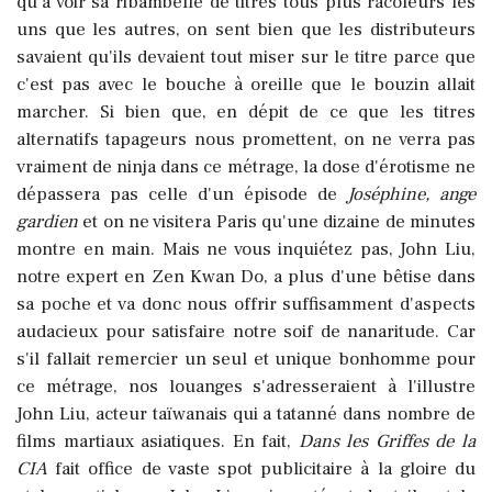
qu'à voir sa ribambelle de titres tous plus racoleurs les
uns que les autres, on sent bien que les distributeurs
savaient qu'ils devaient tout miser sur le titre parce que
c'est pas avec le bouche à oreille que le bouzin allait
marcher. Si bien que, en dépit de ce que les titres
alternatifs tapageurs nous promettent, on ne verra pas
vraiment de ninja dans ce métrage, la dose d'érotisme ne
dépassera pas celle d'un épisode de
Joséphine, ange
gardien
et on ne visitera Paris qu'une dizaine de minutes
montre en main. Mais ne vous inquiétez pas, John Liu,
notre expert en Zen Kwan Do, a plus d'une bêtise dans
sa poche et va donc nous offrir suffisamment d'aspects
audacieux pour satisfaire notre soif de nanaritude. Car
s'il fallait remercier un seul et unique bonhomme pour
ce métrage, nos louanges s'adresseraient à l'illustre
John Liu, acteur taïwanais qui a tatanné dans nombre de
films martiaux asiatiques. En fait,
Dans les Griffes de la
CIA
fait office de vaste spot publicitaire à la gloire du