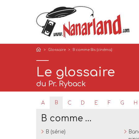
Glossaire
B comme Bis (cinéma)
Le glossaire
du Pr. Ryback
B
A
C
D
E
F
G
H
B comme …
B (série)
Ban