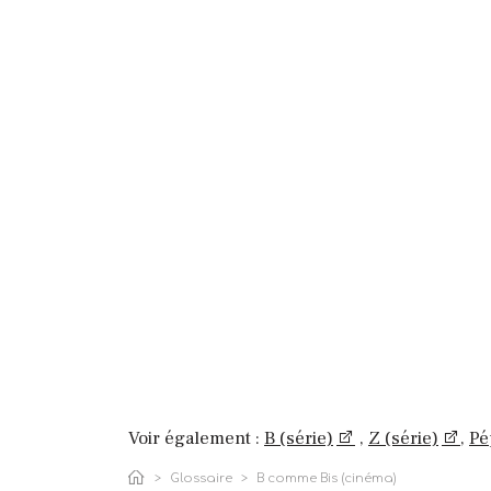
Voir également :
B (série)
,
Z (série)
,
Pé
Glossaire
B comme Bis (cinéma)