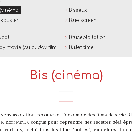
a
 (cinéma)
Bisseux
ckbuster
Blue screen
ycat
Bruceploitation
y movie (ou buddy film)
Bullet time
Bis (cinéma)
 sens assez flou, recouvrant l'ensemble des films de série
B
ure, horreur...), conçus pour reprendre des recettes déjà é
 de certains, inclut tous les films "autres", en-dehors d