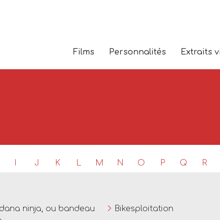
Films
Personnalités
Extraits 
I
J
K
L
M
N
O
P
Q
R
dana ninja, ou bandeau
Bikesploitation