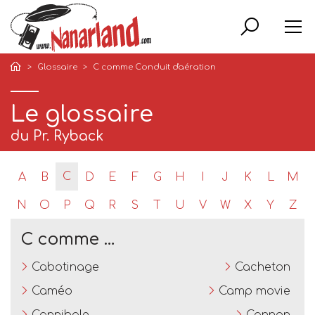
Rech
Glossaire
C comme Conduit d'aération
Le glossaire
du Pr. Ryback
C
A
B
D
E
F
G
H
I
J
K
L
M
N
O
P
Q
R
S
T
U
V
W
X
Y
Z
C comme …
Cabotinage
Cacheton
Caméo
Camp movie