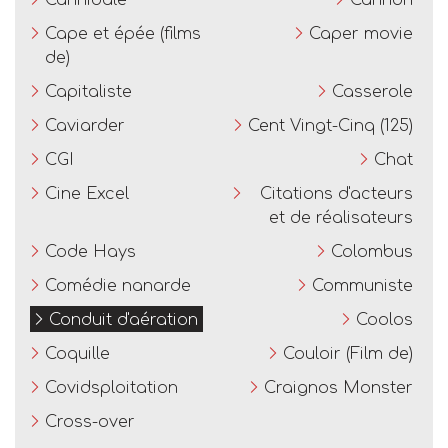
Cannibale
Cannon
Cape et épée (films
Caper movie
de)
Capitaliste
Casserole
Caviarder
Cent Vingt-Cinq (125)
CGI
Chat
Cine Excel
Citations d'acteurs
et de réalisateurs
Code Hays
Colombus
Comédie nanarde
Communiste
Conduit d'aération
Coolos
Coquille
Couloir (Film de)
Covidsploitation
Craignos Monster
Cross-over