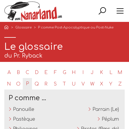
Rech
Glossaire
P comme Post-Apocalyptique ou Post-Nuke
Le glossaire
du Pr. Ryback
A
B
C
D
E
F
G
H
I
J
K
L
M
P
N
O
Q
R
S
T
U
V
W
X
Y
Z
P comme …
Panouille
Parrain (Le)
Pastèque
Péplum