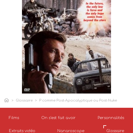
Glossaire
P comme Post-Apocalyptique ou Post-Nuke
Films
On s'est fait avoir
Personnalités
Extraits vidéo
Nanaroscope
Glossaire