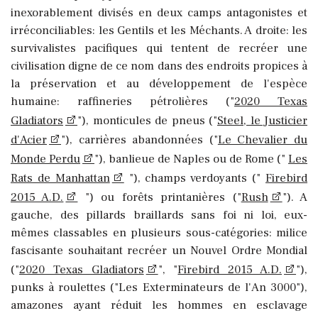
inexorablement divisés en deux camps antagonistes et
irréconciliables: les Gentils et les Méchants. A droite: les
survivalistes pacifiques qui tentent de recréer une
civilisation digne de ce nom dans des endroits propices à
la préservation et au développement de l'espèce
humaine: raffineries pétrolières ("
2020 Texas
Gladiators
"), monticules de pneus ("
Steel, le Justicier
d'Acier
"), carrières abandonnées ("
Le Chevalier du
Monde Perdu
"), banlieue de Naples ou de Rome ("
Les
Rats de Manhattan
"), champs verdoyants ("
Firebird
2015 A.D.
") ou forêts printanières ("
Rush
"). A
gauche, des pillards braillards sans foi ni loi, eux-
mêmes classables en plusieurs sous-catégories: milice
fascisante souhaitant recréer un Nouvel Ordre Mondial
("
2020 Texas Gladiators
", "
Firebird 2015 A.D.
"),
punks à roulettes ("Les Exterminateurs de l'An 3000"),
amazones ayant réduit les hommes en esclavage