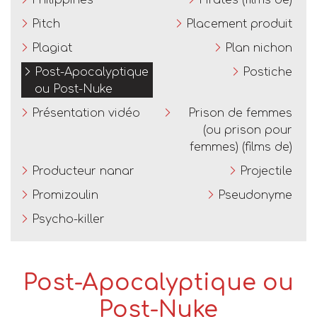
Philippines
Pirates (films de)
Pitch
Placement produit
Plagiat
Plan nichon
Post-Apocalyptique
Postiche
ou Post-Nuke
Présentation vidéo
Prison de femmes
(ou prison pour
femmes) (films de)
Producteur nanar
Projectile
Promizoulin
Pseudonyme
Psycho-killer
Post-Apocalyptique ou
Post-Nuke