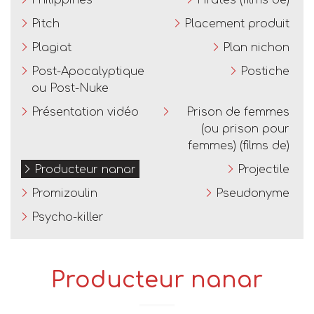
Philippines
Pirates (films de)
Pitch
Placement produit
Plagiat
Plan nichon
Post-Apocalyptique
Postiche
ou Post-Nuke
Présentation vidéo
Prison de femmes
(ou prison pour
femmes) (films de)
Producteur nanar
Projectile
Promizoulin
Pseudonyme
Psycho-killer
Producteur nanar