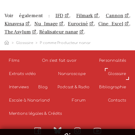
Voir également :
IFD
,
Filmark
,
Cannon
,
Kinavesa
,
Nu Image
,
Eurociné
,
Cine Excel
,
The Asylum
,
Réalisateur nanar
.
Glossaire
P comme Producteur nanar
Films
On s'est fait avoir
Personnalités
Extraits vidéo
Nanaroscope
Glossaire
Interviews
Blog
Podcast & Radio
Bibliographie
Escale à Nanarland
Forum
Contacts
Mentions légales & Crédits