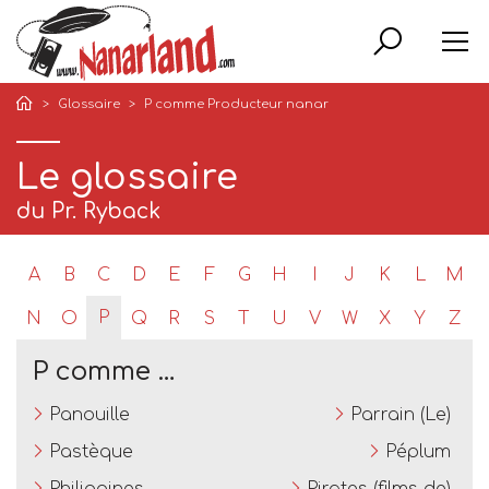
Rech
Glossaire
P comme Producteur nanar
Le glossaire
du Pr. Ryback
A
B
C
D
E
F
G
H
I
J
K
L
M
P
N
O
Q
R
S
T
U
V
W
X
Y
Z
P comme …
Panouille
Parrain (Le)
Pastèque
Péplum